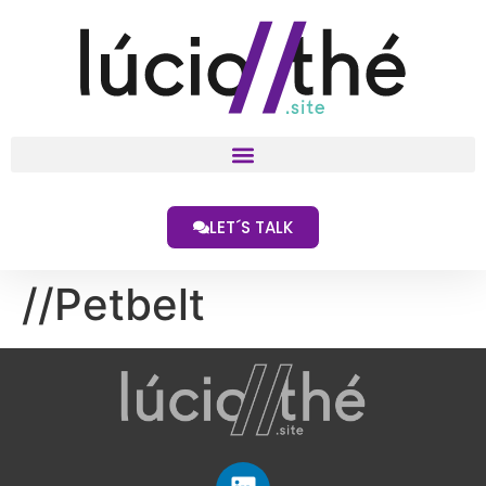
LET´S TALK
//Petbelt