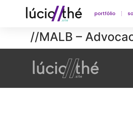
portfólio
s
//MALB – Advocac