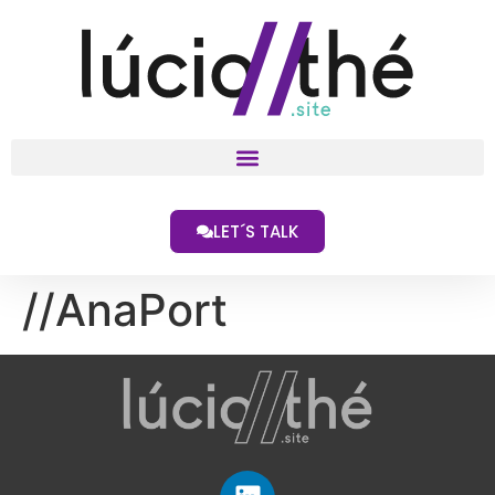
LET´S TALK
//AnaPort