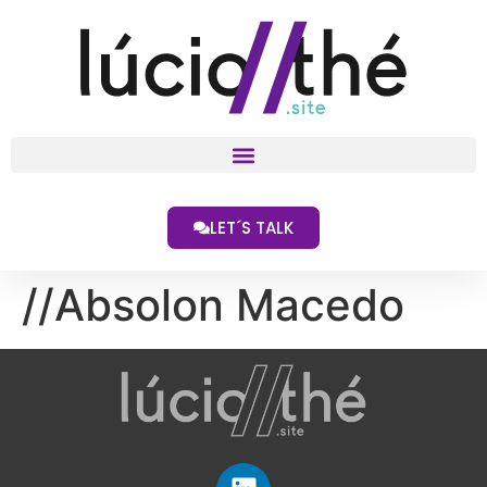
LET´S TALK
//Absolon Macedo